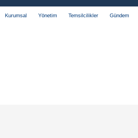
Kurumsal
Yönetim
Temsilcilikler
Gündem
Uşak
Anasayfa
Uşak